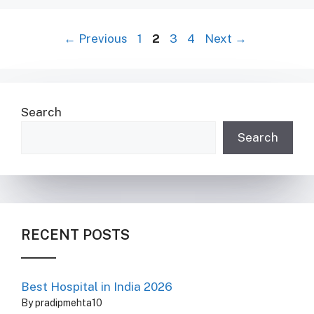
Page
Page
Page
Page
←
Previous
1
2
3
4
Next
→
Search
Search
RECENT POSTS
Best Hospital in India 2026
By pradipmehta10