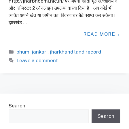
http://jharbhoomi.nic.in/ पर अपना खाता भूलेख/खतियान
और रजिस्टर 2 ऑनलाइन उपलब्ध करवा दिया है। अब कोई भी
व्यक्ति अपने खेत या जमीन का विवरण घर बैठे प्राप्त कर सकेगा।
झारखंड …
READ MORE
Categories
bhumi jankari
,
jharkhand land record
Leave a comment
Search
Search